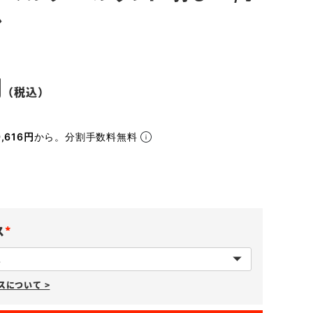
ル
,616円
から。分割手数料無料
ス
(
必
について >
須