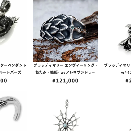
ンターペンダント
ブラッディマリー エンヴィーリング -
ブラッディマリー
ブルートパーズ
ねたみ・嫉妬- w/アレキサンドライ
w/
900
ト/ブラックダイヤモンド
¥
121,000
¥