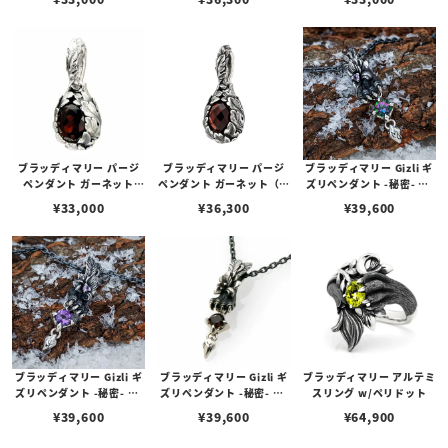
ット）
ット）
ブラッディマリー パージ
ブラッディマリー パージ
ブラッディマリー Gizli ギ
ペンダント ガーネット
ペンダント ガーネット（チ
ズリペンダント -秘密- w/
（オーバルブリリアントカ
ェスカット）
ミスティックトパーズ/パ
¥
33,000
¥
36,300
¥
39,600
ット）
ープルサファイア
ブラッディマリー Gizli ギ
ブラッディマリー Gizli ギ
ブラッディマリー アルテミ
ズリペンダント -秘密- w/
ズリペンダント -秘密- w/
スリング w/ペリドット
アメシスト/パープルサフ
スモーキークォーツ
¥
39,600
¥
39,600
¥
64,900
ァイア