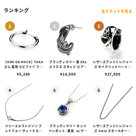
ランキング
全ブランドを見る
【ONE OK ROCK】TAKA
ブラッディマリー 昼 Elix
レザーズアンドトレジャー
さん 着用 ビビファイ フー
エリクス スタッド ピアス
ズ セイクリッドハートピ
プピアス
w/ガーネット
アス /ガーネット
¥
5,280
¥
16,500
¥
27,500
リリーエルランドソン プ
ブラッディマリー ネッリ
レザーズアンドトレジャー
レイフォー ヴィーナスチ
ペンダント -果実- w/ティ
ズ 3mm スモールオーバ
ェーン / VENUS
アフローライト
ルビーンズチェーン w/ロ