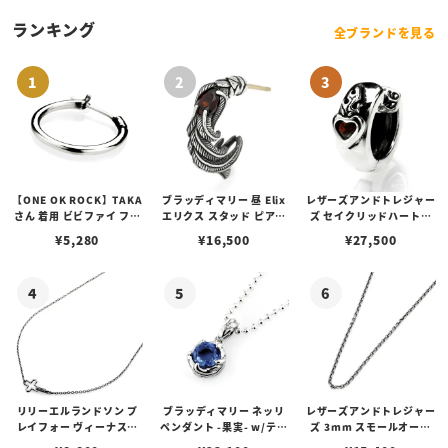
ランキング
全ブランドを見る
【ONE OK ROCK】TAKA
ブラッディマリー 昼 Elix
レザーズアンドトレジャー
さん 着用 ビビファイ フー
エリクス スタッド ピアス
ズ セイクリッドハートピ
プピアス
w/ガーネット
アス /ガーネット
¥
5,280
¥
16,500
¥
27,500
リリーエルランドソン プ
ブラッディマリー ネッリ
レザーズアンドトレジャー
レイフォー ヴィーナスチ
ペンダント -果実- w/ティ
ズ 3mm スモールオーバ
ェーン / VENUS
アフローライト
ルビーンズチェーン w/ロ