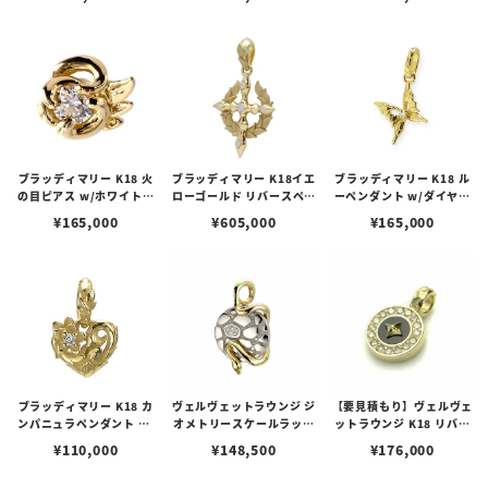
ンド
ブラッディマリー K18 火
ブラッディマリー K18イエ
ブラッディマリー K18 ル
の目ピアス w/ホワイトダ
ローゴールド リバースペン
ーペンダント w/ダイヤモ
イヤモンド
ダント w/ダイヤモンド
ンド
¥
165,000
¥
605,000
¥
165,000
ブラッディマリー K18 カ
ヴェルヴェットラウンジ ジ
【要見積もり】ヴェルヴェ
ンパニュラペンダント w/
オメトリースケールラップ
ットラウンジ K18 リバテ
ホワイトダイヤモンド
ペンダント ホワイト/K18
ィー ペンダント/ダイヤ/オ
¥
110,000
¥
148,500
¥
176,000
スネーク/ダイヤモンド
ニキス