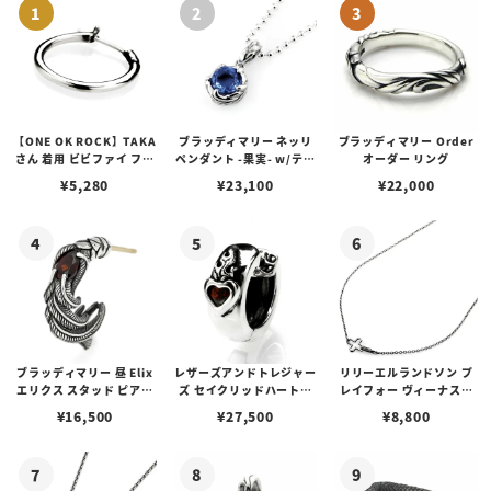
【ONE OK ROCK】TAKA
ブラッディマリー ネッリ
ブラッディマリー Order
さん 着用 ビビファイ フー
ペンダント -果実- w/ティ
オーダー リング
プピアス
アフローライト
¥
5,280
¥
23,100
¥
22,000
ブラッディマリー 昼 Elix
レザーズアンドトレジャー
リリーエルランドソン プ
エリクス スタッド ピアス
ズ セイクリッドハートピ
レイフォー ヴィーナスチ
w/ガーネット
アス /ガーネット
ェーン / VENUS
¥
16,500
¥
27,500
¥
8,800