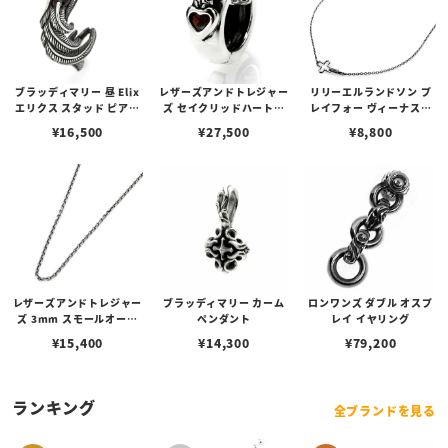
ブラッディマリー 昼 Elix
レザーズアンドトレジャー
リリーエルランドソン プ
エリクス スタッド ピアス
ズ セイクリッドハートピ
レイフォー ヴィーナスチ
w/ガーネット
アス /ガーネット
ェーン / VENUS
¥
16,500
¥
27,500
¥
8,800
レザーズアンドトレジャー
ブラッディマリー カーム
ロンワンズ ダブル オスプ
ズ 3mm スモールオーバ
ペンダント
レイ イヤリング
ルビーンズチェーン w/ロ
¥
15,400
¥
14,300
¥
79,200
ブスタークラスプ＆LTロ
ゴプレート
ランキング
全ブランドを見る