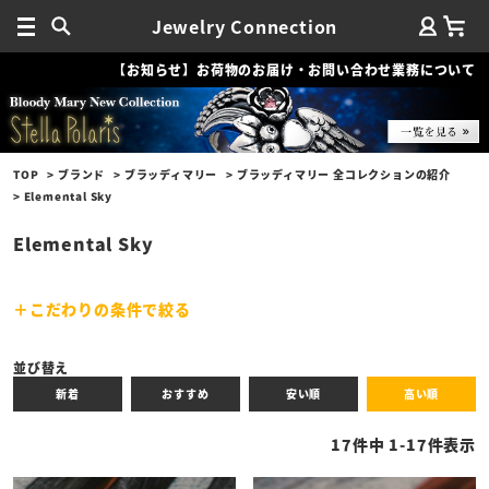
Jewelry Connection
【お知らせ】お荷物のお届け・お問い合わせ業務について
TOP
ブランド
ブラッディマリー
ブラッディマリー 全コレクションの紹介
Elemental Sky
Elemental Sky
こだわりの条件で絞る
キーワード
並び替え
新着
おすすめ
安い順
高い順
性別
17
件中
1
-
17
件表示