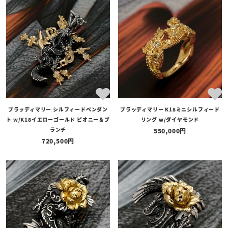
商品タイプ
全ての商品
予約商品
セール商品
カテゴリ
ブランド
ブラッディマリー シルフィードペンダン
ブラッディマリー K18ミニシルフィード
価格
ト w/K18イエローゴールド ピオニー＆ブ
リング w/ダイヤモンド
〜
ランチ
550,000
720,500
在庫の有無
在庫あり
在庫なしを含む