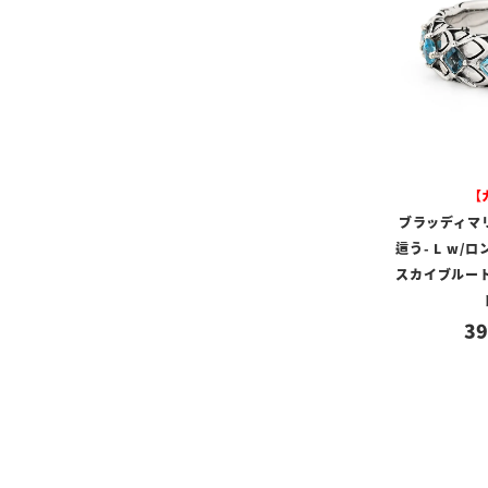
【
ブラッディマリ
這う- L w/
スカイブルー
39