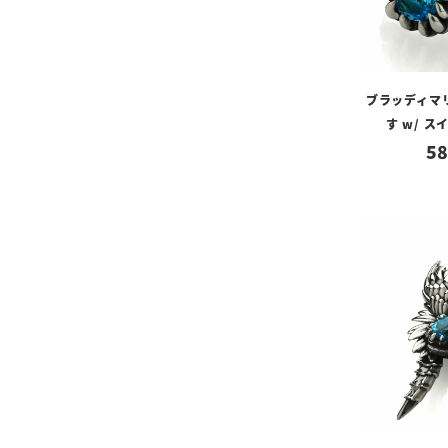
ブラッディマリ
す w/ 
58