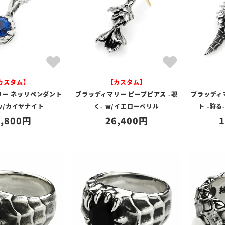
カスタム】
【カスタム】
リー ネッリペンダント
ブラッディマリー ピープピアス -覗
ブラッディ
 w/カイヤナイト
く- w/イエローベリル
ト -狩る
,800
26,400
1