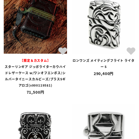
全ての商品
予約商品
セール商品
カテゴリ
ブランド
【限定＆カスタム】
ロンワンズ メイティングフライト ライタ
価格
スターリンギア ジッポライターカウハイ
ー S
〜
ドレザーケース w/ワンオフエンボス/シ
290,400
ルバータイニースカルビーズ/ブラスSギ
在庫の有無
アロゴ(s000119581)
71,500
在庫あり
在庫なしを含む