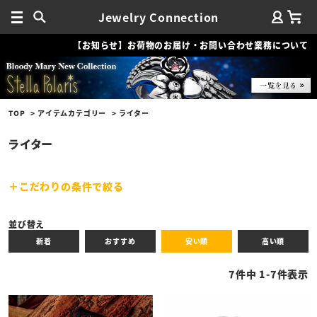
Jewelry Connection
【お知らせ】お荷物のお届け・お問い合わせ業務について
TOP
アイテムカテゴリー
ライター
ライター
こだわりの条件で絞る
キーワード
並び替え
新着
おすすめ
安い順
高い順
性別
7
件中
1
-
7
件表示
商品タイプ