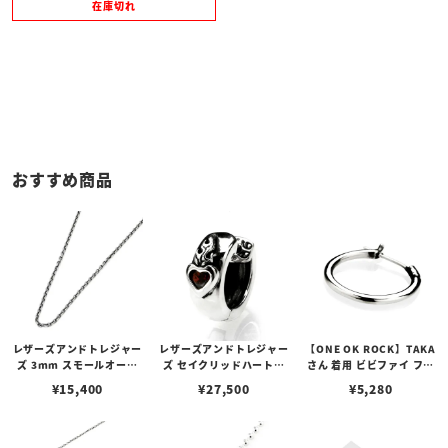
在庫切れ
おすすめ商品
レザーズアンドトレジャー
レザーズアンドトレジャー
【ONE OK ROCK】TAKA
ズ 3mm スモールオーバ
ズ セイクリッドハートピ
さん 着用 ビビファイ フー
ルビーンズチェーン w/ロ
アス /ガーネット
プピアス
¥
15,400
¥
27,500
¥
5,280
ブスタークラスプ＆LTロ
ゴプレート