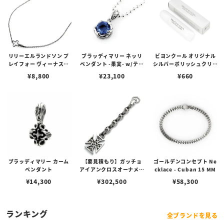
リリーエルランドソン プ
ブラッディマリー ネッリ
ビヨンクール オリジナル
レイフォー ヴィーナスチ
ペンダント -果実- w/ティ
シルバーポリッシュクリー
ェーン / VENUS
アフローライト
ナー（ペーストポリッシ
¥
8,800
¥
23,100
¥
660
ュ）
ブラッディマリー カーム
【要見積もり】ガッチョ
ゴールデンコンセプト Ne
ペンダント
アイアンクロスオーナメン
cklace - Cuban 15 MM
トキーチェーン/エイペッ
¥
14,300
¥
302,500
¥
58,300
クスハンターノッカー Ve
r. フィン＆ペイントアン
カーリンク
ランキング
全ブランドを見る