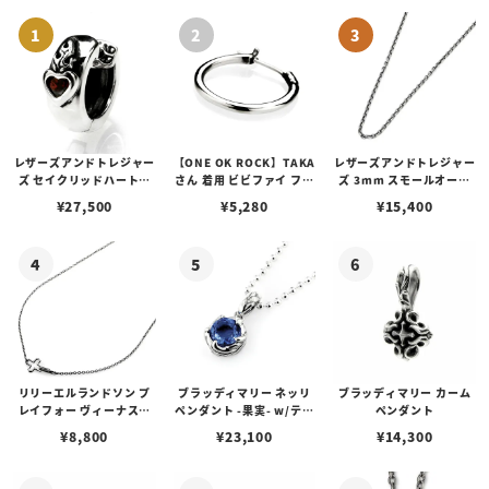
レザーズアンドトレジャー
【ONE OK ROCK】TAKA
レザーズアンドトレジャー
ズ セイクリッドハートピ
さん 着用 ビビファイ フー
ズ 3mm スモールオーバ
アス /ガーネット
プピアス
ルビーンズチェーン w/ロ
¥
27,500
¥
5,280
¥
15,400
ブスタークラスプ＆LTロ
ゴプレート
リリーエルランドソン プ
ブラッディマリー ネッリ
ブラッディマリー カーム
レイフォー ヴィーナスチ
ペンダント -果実- w/ティ
ペンダント
ェーン / VENUS
アフローライト
¥
8,800
¥
23,100
¥
14,300