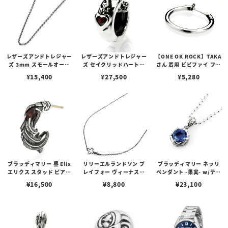
レザーズアンドトレジャー
レザーズアンドトレジャー
【ONE OK ROCK】TAKA
ズ 3mm スモールオーバ
ズ セイクリッドハートピ
さん 着用 ビビファイ フー
ルビーンズチェーン w/ロ
アス /ガーネット
プピアス
¥
15,400
¥
27,500
¥
5,280
ブスタークラスプ＆LTロ
ゴプレート
ブラッディマリー 昼 Elix
リリーエルランドソン プ
ブラッディマリー ネッリ
エリクス スタッド ピアス
レイフォー ヴィーナスチ
ペンダント -果実- w/ティ
w/ガーネット
ェーン / VENUS
アフローライト
¥
16,500
¥
8,800
¥
23,100