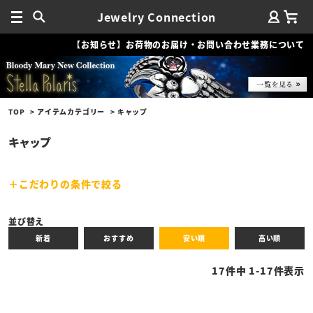
Jewelry Connection
【お知らせ】お荷物のお届け・お問い合わせ業務について
TOP
アイテムカテゴリー
キャップ
キャップ
こだわりの条件で絞る
キーワード
並び替え
新着
おすすめ
安い順
高い順
性別
17
件中
1
-
17
件表示
商品タイプ