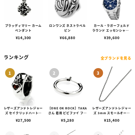
ブラッディマリー カーム
ロンワンズ ネストラペル
カール・ラガーフェルド
ペンダント
ピン
ラウンド エッセンシャル -
マルチ ブルー サンレイ ア
¥
14,300
¥
66,880
¥
39,600
イコン ダイヤル シルバー
ランキング
全ブランドを見る
レザーズアンドトレジャー
【ONE OK ROCK】TAKA
レザーズアンドトレジャー
ズ セイクリッドハートピ
さん 着用 ビビファイ フー
ズ 3mm スモールオーバ
アス /ガーネット
プピアス
ルビーンズチェーン w/ロ
¥
27,500
¥
5,280
¥
15,400
ブスタークラスプ＆LTロ
ゴプレート