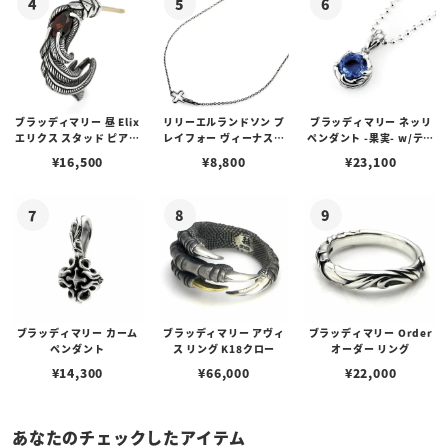
ブラッディマリー 昼 Elix
リリーエルランドソン プ
ブラッディマリー ネッリ
エリクス スタッド ピアス
レイフォー ヴィーナスチ
ペンダント -果実- w/ティ
w/ガーネット
ェーン / VENUS
アフローライト
¥
16,500
¥
8,800
¥
23,100
ブラッディマリー カーム
ブラッディマリー アヴィ
ブラッディマリー Order
ペンダント
ス リング K18クロー
オーダー リング
¥
14,300
¥
66,000
¥
22,000
あなたのチェックしたアイテム