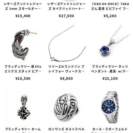
レザーズアンドトレジャー
レザーズアンドトレジャー
【ONE OK ROCK】TAKA
ズ 3mm スモールオーバ
ズ セイクリッドハートピ
さん 着用 ビビファイ フー
ルビーンズチェーン w/ロ
アス /ガーネット
プピアス
¥
15,400
¥
27,500
¥
5,280
ブスタークラスプ＆LTロ
ゴプレート
ブラッディマリー 昼 Elix
リリーエルランドソン プ
ブラッディマリー ネッリ
エリクス スタッド ピアス
レイフォー ヴィーナスチ
ペンダント -果実- w/ティ
w/ガーネット
ェーン / VENUS
アフローライト
¥
16,500
¥
8,800
¥
23,100
ブラッディマリー カーム
ロンワンズ ネストラペル
カール・ラガーフェルド