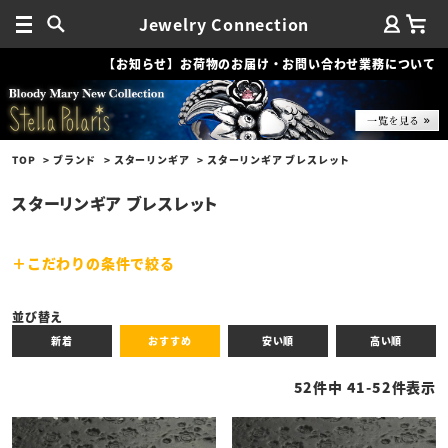
Jewelry Connection
【お知らせ】お荷物のお届け・お問い合わせ業務について
TOP
ブランド
スターリンギア
スターリンギア ブレスレット
スターリンギア ブレスレット
こだわりの条件で絞る
キーワード
並び替え
新着
おすすめ
安い順
高い順
性別
52
件中
41
-
52
件表示
商品タイプ