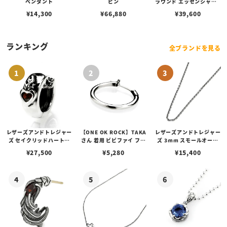
ペンダント
ピン
ラウンド エッセンシャル -
マルチ ブルー サンレイ ア
¥
14,300
¥
66,880
¥
39,600
イコン ダイヤル シルバー
ランキング
全ブランドを見る
レザーズアンドトレジャー
【ONE OK ROCK】TAKA
レザーズアンドトレジャー
ズ セイクリッドハートピ
さん 着用 ビビファイ フー
ズ 3mm スモールオーバ
アス /ガーネット
プピアス
ルビーンズチェーン w/ロ
¥
27,500
¥
5,280
¥
15,400
ブスタークラスプ＆LTロ
ゴプレート