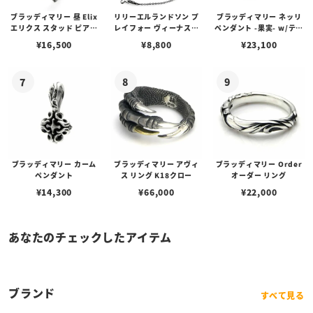
ブラッディマリー 昼 Elix
リリーエルランドソン プ
ブラッディマリー ネッリ
エリクス スタッド ピアス
レイフォー ヴィーナスチ
ペンダント -果実- w/ティ
w/ガーネット
ェーン / VENUS
アフローライト
¥
16,500
¥
8,800
¥
23,100
ブラッディマリー カーム
ブラッディマリー アヴィ
ブラッディマリー Order
ペンダント
ス リング K18クロー
オーダー リング
¥
14,300
¥
66,000
¥
22,000
あなたのチェックしたアイテム
ブランド
すべて見る