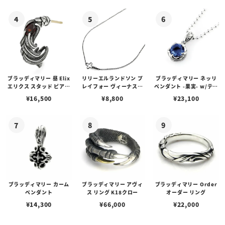
ゴプレート
ブラッディマリー 昼 Elix
リリーエルランドソン プ
ブラッディマリー ネッリ
エリクス スタッド ピアス
レイフォー ヴィーナスチ
ペンダント -果実- w/ティ
w/ガーネット
ェーン / VENUS
アフローライト
¥
16,500
¥
8,800
¥
23,100
ブラッディマリー カーム
ブラッディマリー アヴィ
ブラッディマリー Order
ペンダント
ス リング K18クロー
オーダー リング
¥
14,300
¥
66,000
¥
22,000