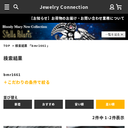
Jewelry Connection
【お知らせ】お荷物のお届け・お問い合わせ業務について
TOP
検索結果 「bmr1661 」
検索結果
bmr1661
こだわりの条件で絞る
キーワード
並び替え
新着
おすすめ
安い順
高い順
性別
2
件中
1
-
2
件表示