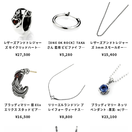
レザーズアンドトレジャー
【ONE OK ROCK】TAKA
レザーズアンドトレジャー
ズ セイクリッドハートピ
さん 着用 ビビファイ フー
ズ 3mm スモールオーバ
アス /ガーネット
プピアス
ルビーンズチェーン w/ロ
¥
27,500
¥
5,280
¥
15,400
ブスタークラスプ＆LTロ
ゴプレート
ブラッディマリー 昼 Elix
リリーエルランドソン プ
ブラッディマリー ネッリ
エリクス スタッド ピアス
レイフォー ヴィーナスチ
ペンダント -果実- w/ティ
w/ガーネット
ェーン / VENUS
アフローライト
¥
16,500
¥
8,800
¥
23,100