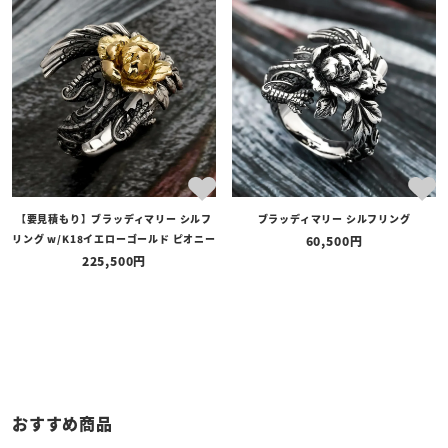
商品タイプ
全ての商品
予約商品
セール商品
カテゴリ
ブランド
【要見積もり】ブラッディマリー シルフ
ブラッディマリー シルフリング
価格
リング w/K18イエローゴールド ピオニー
60,500
〜
225,500
在庫の有無
在庫あり
在庫なしを含む
おすすめ商品