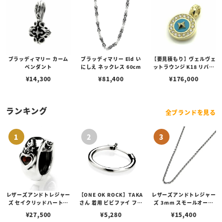
ブラッディマリー カーム
ブラッディマリー Eld い
【要見積もり】ヴェルヴェ
ペンダント
にしえ ネックレス 60cm
ットラウンジ K18 リバテ
ィー ペンダント/ダイヤ/
¥
14,300
¥
81,400
¥
176,000
ターコイズ
ランキング
全ブランドを見る
レザーズアンドトレジャー
【ONE OK ROCK】TAKA
レザーズアンドトレジャー
ズ セイクリッドハートピ
さん 着用 ビビファイ フー
ズ 3mm スモールオーバ
アス /ガーネット
プピアス
ルビーンズチェーン w/ロ
¥
27,500
¥
5,280
¥
15,400
ブスタークラスプ＆LTロ