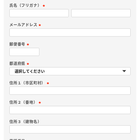
必
氏名（フリガナ）
須
(
)
必
メールアドレス
須
(
)
必
郵便番号
須
(
)
必
都道府県
須
(
)
必
住所１（市区町村）
須
(
)
必
住所２（番地）
須
(
)
必
住所３（建物名）
須
)