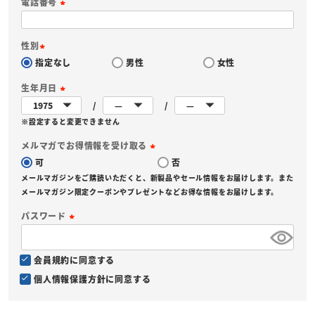
電話番号
(
必
性別
須
指定なし
男性
女性
(
)
必
生年月日
須
(
)
※設定すると変更できません
必
須
メルマガでお得情報を受け取る
)
可
否
(
メールマガジンをご購読いただくと、新製品やセール情報をお届けします。また
必
メールマガジン限定クーポンやプレゼントなどお得な情報をお届けします。
須
パスワード
)
(
必
会員規約
に同意する
須
個人情報保護方針
に同意する
)