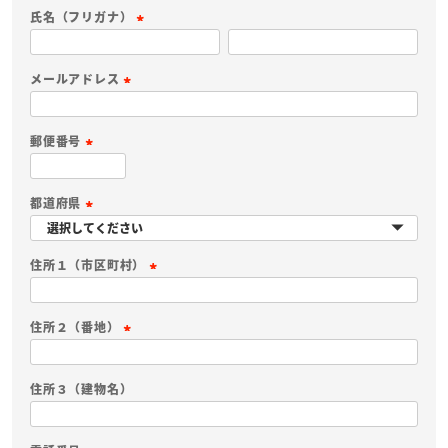
必
氏名（フリガナ）
須
(
)
必
メールアドレス
須
(
)
必
郵便番号
須
(
)
必
都道府県
須
(
)
必
住所１（市区町村）
須
(
)
必
住所２（番地）
須
(
)
必
住所３（建物名）
須
)