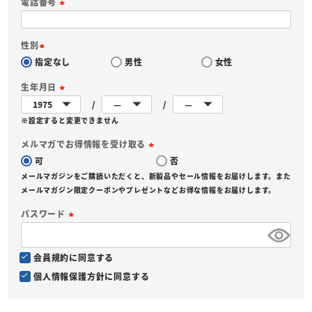
電話番号
(
必
性別
須
指定なし
男性
女性
(
)
必
生年月日
須
(
)
※設定すると変更できません
必
須
メルマガでお得情報を受け取る
)
可
否
(
メールマガジンをご購読いただくと、新製品やセール情報をお届けします。また
必
メールマガジン限定クーポンやプレゼントなどお得な情報をお届けします。
須
パスワード
)
(
必
会員規約
に同意する
須
個人情報保護方針
に同意する
)