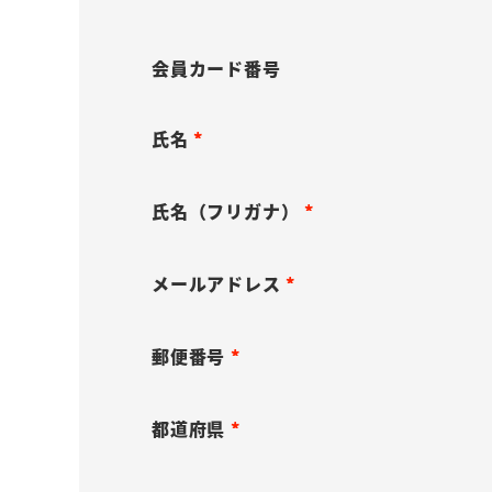
会員カード番号
氏名
(
必
氏名（フリガナ）
須
(
)
必
メールアドレス
須
(
)
必
郵便番号
須
(
)
必
都道府県
須
(