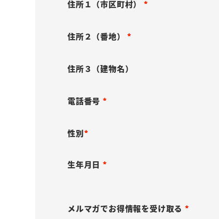
)
必
住所１（市区町村）
須
(
)
必
住所２（番地）
須
(
)
必
住所３（建物名）
須
)
電話番号
(
必
性別
須
(
)
生年月日
必
須
(
)
必
メルマガでお得情報を受け取る
須