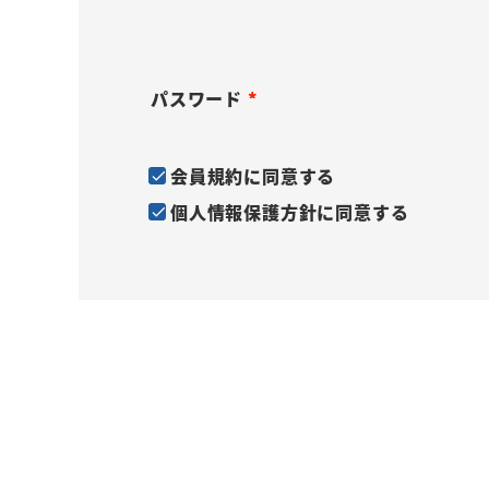
(
)
必
須
パスワード
)
(
必
会員規約
に同意する
須
個人情報保護方針
に同意する
)