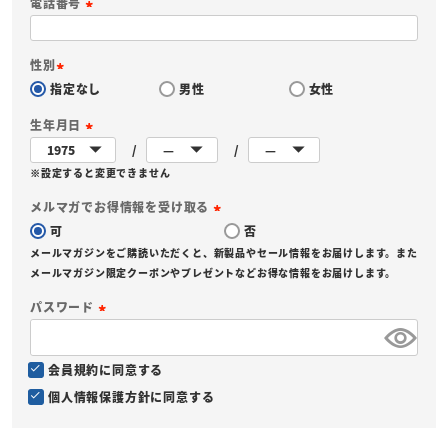
電話番号
(
必
性別
須
指定なし
男性
女性
(
)
必
生年月日
須
(
)
※設定すると変更できません
必
須
メルマガでお得情報を受け取る
)
可
否
(
メールマガジンをご購読いただくと、新製品やセール情報をお届けします。また
必
メールマガジン限定クーポンやプレゼントなどお得な情報をお届けします。
須
パスワード
)
(
必
会員規約
に同意する
須
個人情報保護方針
に同意する
)