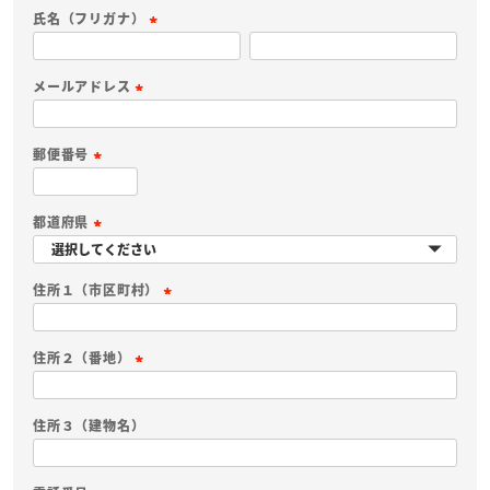
必
氏名（フリガナ）
須
(
)
必
メールアドレス
須
(
)
必
郵便番号
須
(
)
必
都道府県
須
(
)
必
住所１（市区町村）
須
(
)
必
住所２（番地）
須
(
)
必
住所３（建物名）
須
)