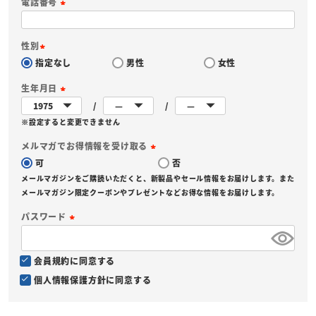
電話番号
(
必
性別
須
指定なし
男性
女性
(
)
必
生年月日
須
(
)
※設定すると変更できません
必
須
メルマガでお得情報を受け取る
)
可
否
(
メールマガジンをご購読いただくと、新製品やセール情報をお届けします。また
必
メールマガジン限定クーポンやプレゼントなどお得な情報をお届けします。
須
パスワード
)
(
必
会員規約
に同意する
須
個人情報保護方針
に同意する
)