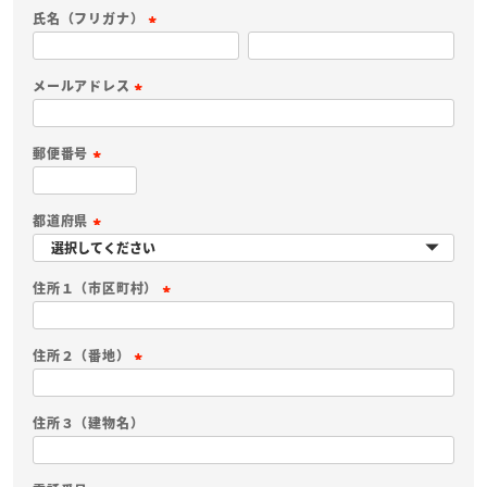
必
氏名（フリガナ）
須
(
)
必
メールアドレス
須
(
)
必
郵便番号
須
(
)
必
都道府県
須
(
)
必
住所１（市区町村）
須
(
)
必
住所２（番地）
須
(
)
必
住所３（建物名）
須
)