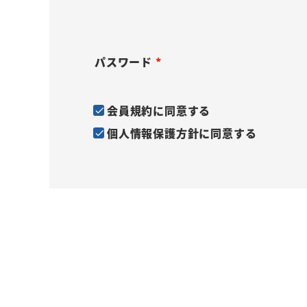
(
)
必
須
パスワード
)
(
必
会員規約
に同意する
須
個人情報保護方針
に同意する
)