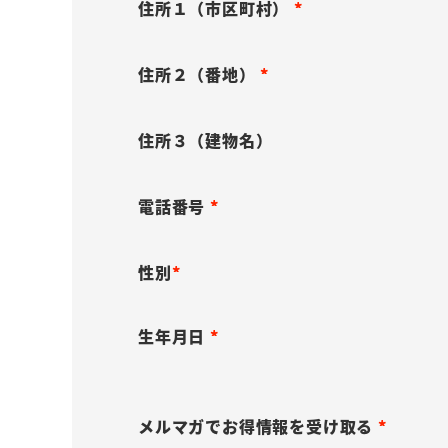
)
必
住所１（市区町村）
須
(
)
必
住所２（番地）
須
(
)
必
住所３（建物名）
須
)
電話番号
(
必
性別
須
(
)
生年月日
必
須
(
)
必
メルマガでお得情報を受け取る
須