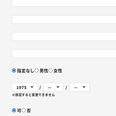
指定なし
男性
女性
※設定すると変更できません
可
否