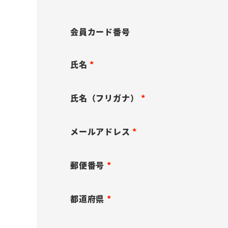
会員カード番号
氏名
(
必
氏名（フリガナ）
須
(
)
必
メールアドレス
須
(
)
必
郵便番号
須
(
)
必
都道府県
須
(