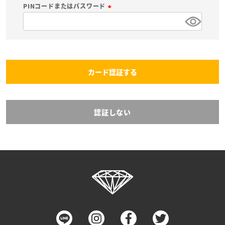
必
PINコードまたはパスワード
須
(
)
必
須
)
カード認証する
認証しない