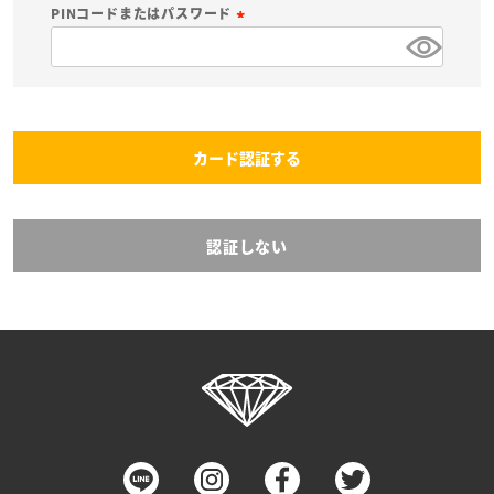
必
PINコードまたはパスワード
須
(
)
必
須
)
カード認証する
認証しない