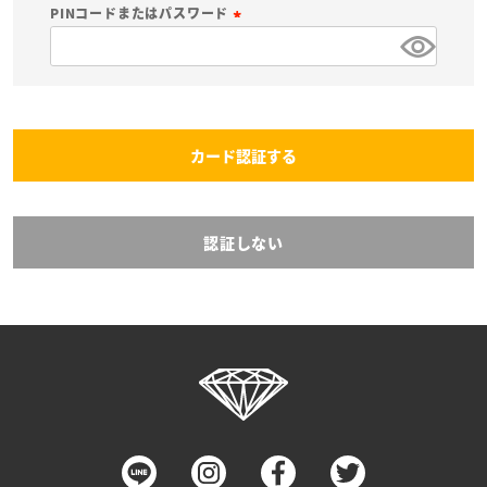
必
PINコードまたはパスワード
須
(
)
必
須
)
カード認証する
認証しない