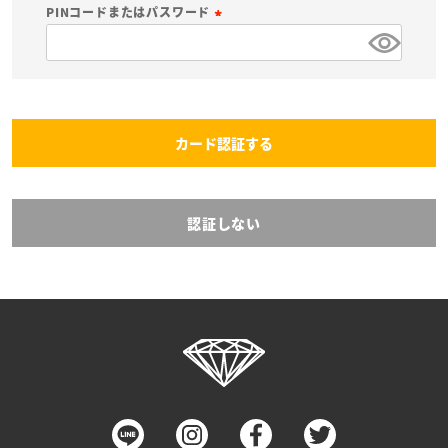
必
PINコードまたはパスワード
須
(
)
必
須
)
カード認証する
認証しない