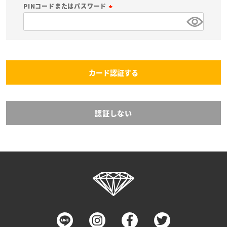
必
PINコードまたはパスワード
須
(
)
必
須
)
カード認証する
認証しない