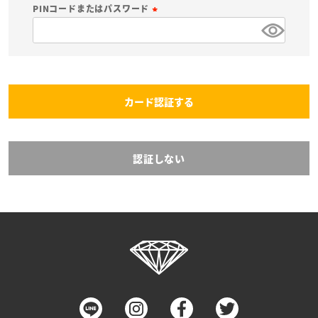
必
PINコードまたはパスワード
須
(
)
必
須
)
カード認証する
認証しない