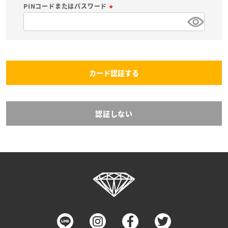
必
PINコードまたはパスワード
須
(
)
必
須
)
カード認証する
認証しない