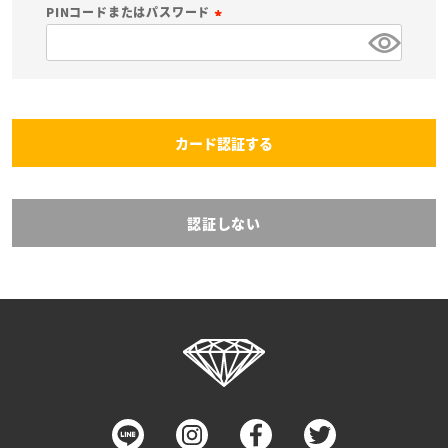
必
PINコードまたはパスワード
須
(
)
必
須
)
カード認証する
認証しない