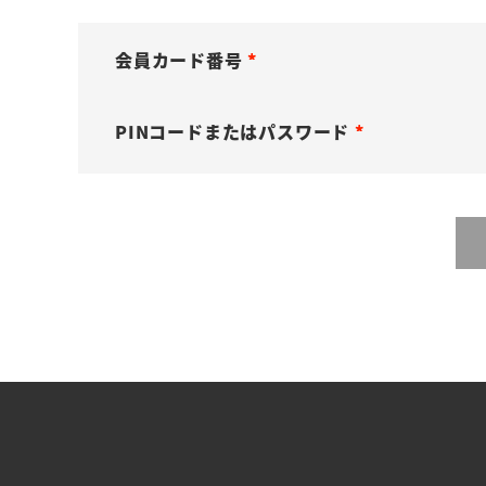
会員カード番号
(
必
PINコードまたはパスワード
須
(
)
必
須
)