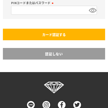
必
PINコードまたはパスワード
須
(
)
必
須
)
カード認証する
認証しない