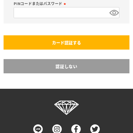
必
PINコードまたはパスワード
須
(
)
必
須
)
カード認証する
認証しない