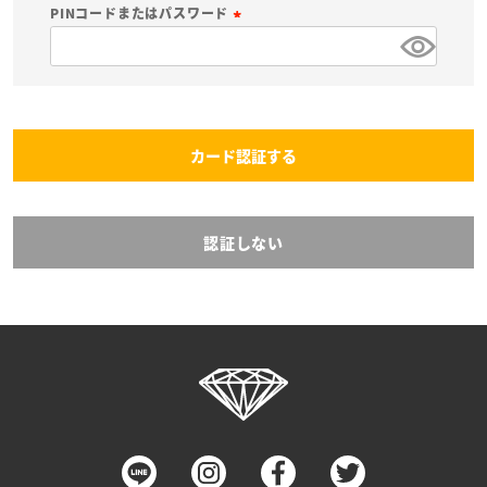
必
PINコードまたはパスワード
須
(
)
必
須
)
カード認証する
認証しない