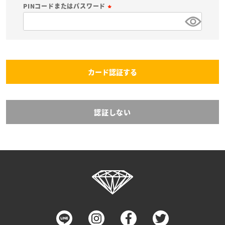
必
PINコードまたはパスワード
須
(
)
必
須
)
カード認証する
認証しない