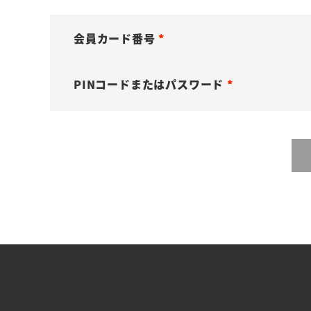
会員カード番号
(
必
PINコードまたはパスワード
須
(
)
必
須
)