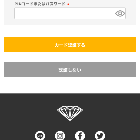
必
PINコードまたはパスワード
須
(
)
必
須
)
カード認証する
認証しない