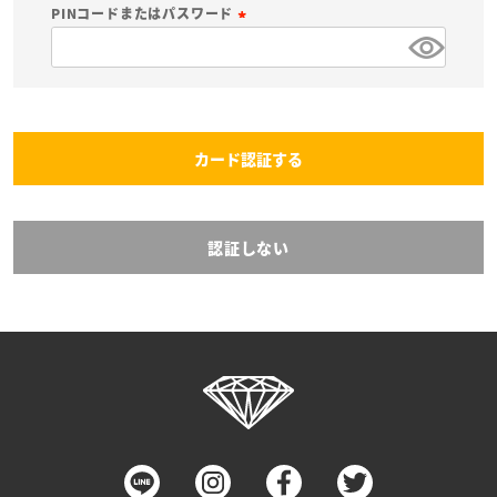
必
PINコードまたはパスワード
須
(
)
必
須
)
カード認証する
認証しない