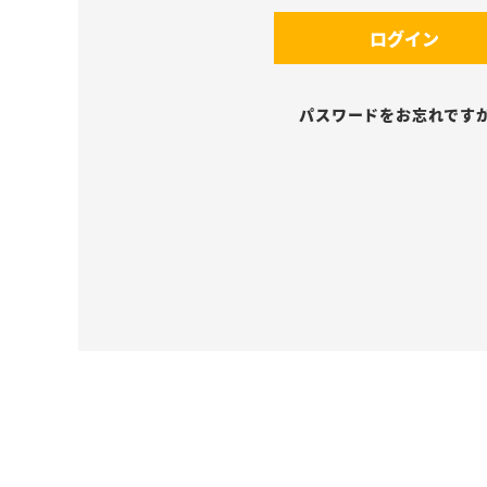
須
(
)
ログイン
必
須
)
パスワードをお忘れです