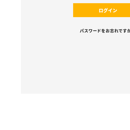
須
(
)
ログイン
必
須
)
パスワードをお忘れです