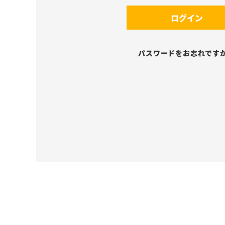
須
(
)
ログイン
必
須
)
パスワードをお忘れです