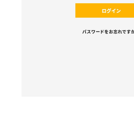
須
(
)
ログイン
必
須
)
パスワードをお忘れです