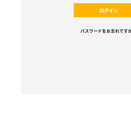
須
(
)
ログイン
必
須
)
パスワードをお忘れです