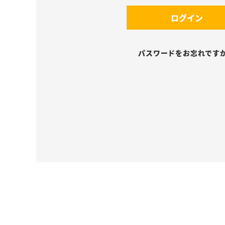
須
(
)
ログイン
必
須
)
パスワードをお忘れです