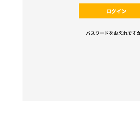
須
(
)
ログイン
必
須
)
パスワードをお忘れです