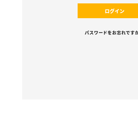
須
(
)
ログイン
必
須
)
パスワードをお忘れです