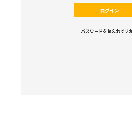
須
(
)
ログイン
必
須
)
パスワードをお忘れです