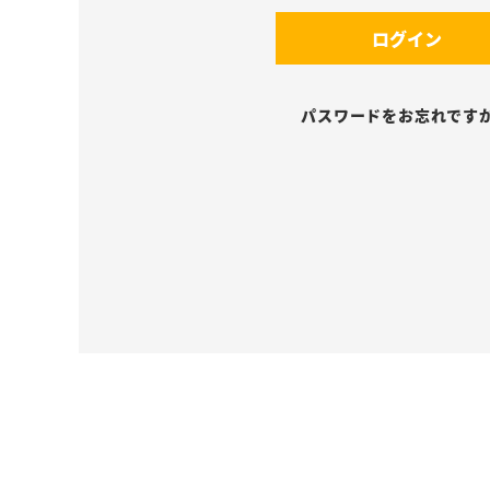
須
(
)
ログイン
必
須
)
パスワードをお忘れです