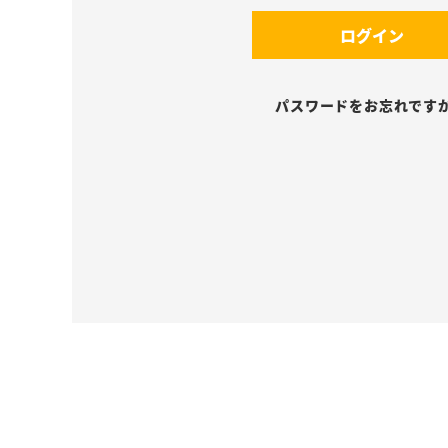
須
(
)
ログイン
必
須
)
パスワードをお忘れです