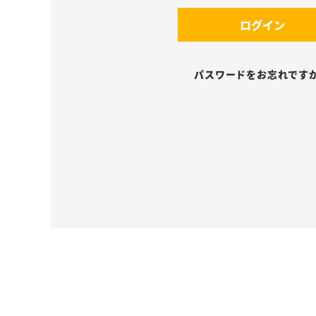
須
(
)
ログイン
必
須
)
パスワードをお忘れです