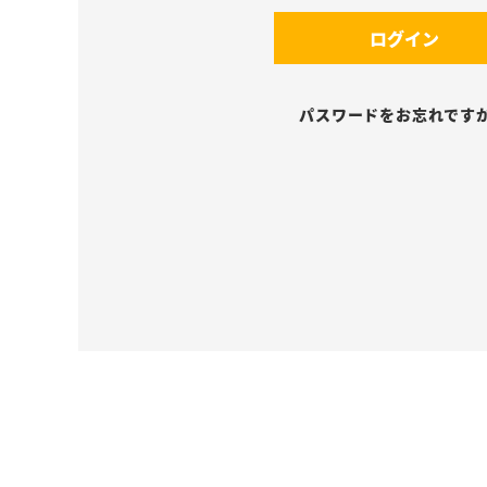
須
(
)
ログイン
必
須
)
パスワードをお忘れです