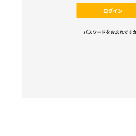
須
(
)
ログイン
必
須
)
パスワードをお忘れです