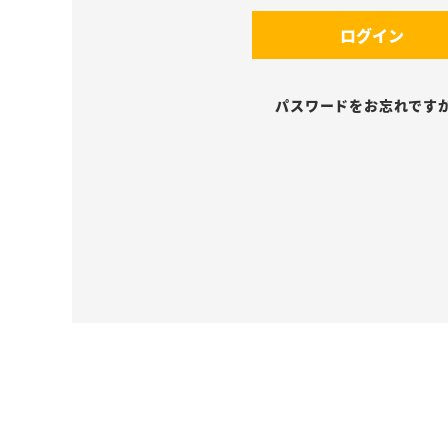
須
(
)
ログイン
必
須
)
パスワードをお忘れです