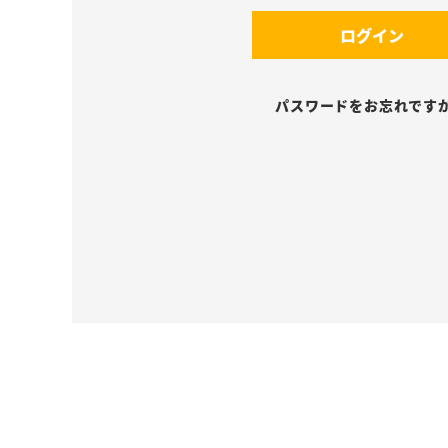
須
(
)
ログイン
必
須
)
パスワードをお忘れです