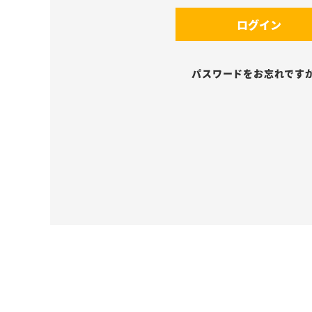
須
(
)
ログイン
必
須
)
パスワードをお忘れです