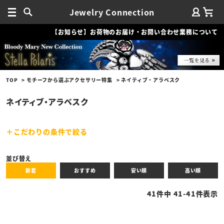
Jewelry Connection
【お知らせ】お荷物のお届け・お問い合わせ業務について
TOP
モチーフから選ぶアクセサリー特集
ネイティブ・アラベスク
ネイティブ・アラベスク
こだわりの条件で絞る
キーワード
並び替え
新着
おすすめ
安い順
高い順
性別
41
件中
41
-
41
件表示
商品タイプ