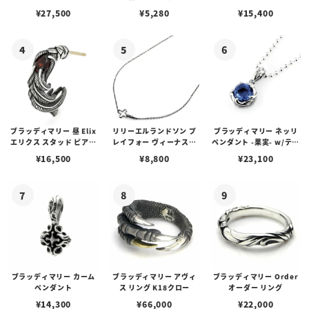
アス /ガーネット
プピアス
ルビーンズチェーン w/ロ
¥
27,500
¥
5,280
¥
15,400
ブスタークラスプ＆LTロ
ゴプレート
ブラッディマリー 昼 Elix
リリーエルランドソン プ
ブラッディマリー ネッリ
エリクス スタッド ピアス
レイフォー ヴィーナスチ
ペンダント -果実- w/ティ
w/ガーネット
ェーン / VENUS
アフローライト
¥
16,500
¥
8,800
¥
23,100
ブラッディマリー カーム
ブラッディマリー アヴィ
ブラッディマリー Order
ペンダント
ス リング K18クロー
オーダー リング
¥
14,300
¥
66,000
¥
22,000