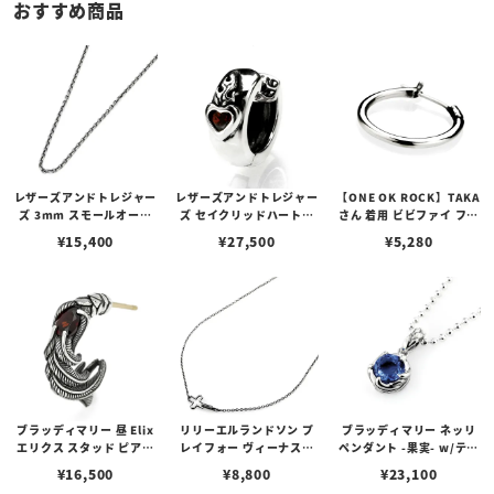
おすすめ商品
レザーズアンドトレジャー
レザーズアンドトレジャー
【ONE OK ROCK】TAKA
ズ 3mm スモールオーバ
ズ セイクリッドハートピ
さん 着用 ビビファイ フー
ルビーンズチェーン w/ロ
アス /ガーネット
プピアス
¥
15,400
¥
27,500
¥
5,280
ブスタークラスプ＆LTロ
ゴプレート
ブラッディマリー 昼 Elix
リリーエルランドソン プ
ブラッディマリー ネッリ
エリクス スタッド ピアス
レイフォー ヴィーナスチ
ペンダント -果実- w/ティ
w/ガーネット
ェーン / VENUS
アフローライト
¥
16,500
¥
8,800
¥
23,100