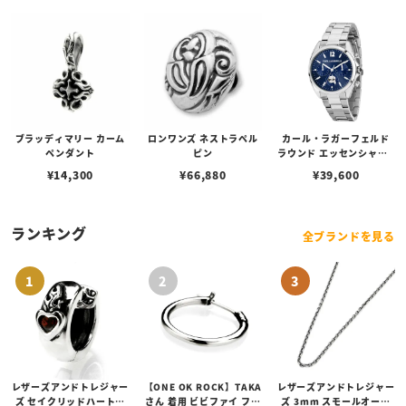
ブラッディマリー カーム
ロンワンズ ネストラペル
カール・ラガーフェルド
ペンダント
ピン
ラウンド エッセンシャル -
マルチ ブルー サンレイ ア
¥
14,300
¥
66,880
¥
39,600
イコン ダイヤル シルバー
ランキング
全ブランドを見る
レザーズアンドトレジャー
【ONE OK ROCK】TAKA
レザーズアンドトレジャー
ズ セイクリッドハートピ
さん 着用 ビビファイ フー
ズ 3mm スモールオーバ