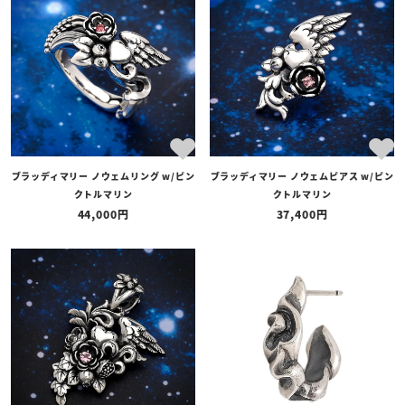
全ての商品
予約商品
セール商品
カテゴリ
ブランド
ブラッディマリー ノウェムリング w/ピン
ブラッディマリー ノウェムピアス w/ピン
価格
クトルマリン
クトルマリン
〜
44,000
37,400
在庫の有無
在庫あり
在庫なしを含む