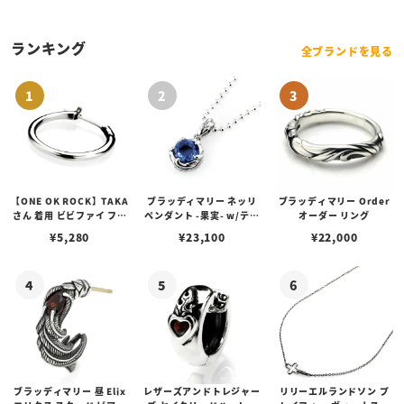
ゴプレート
ランキング
全ブランドを見る
【ONE OK ROCK】TAKA
ブラッディマリー ネッリ
ブラッディマリー Order
さん 着用 ビビファイ フー
ペンダント -果実- w/ティ
オーダー リング
プピアス
アフローライト
¥
5,280
¥
23,100
¥
22,000
ブラッディマリー 昼 Elix
レザーズアンドトレジャー
リリーエルランドソン プ