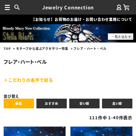
Jewelry Connection
【お知らせ】お荷物のお届け・お問い合わせ業務について
TOP
モチーフから選ぶアクセサリー特集
フレア・ハート・ベル
フレア・ハート・ベル
こだわりの条件で絞る
キーワード
並び替え
新着
おすすめ
安い順
高い順
性別
111
件中
1
-
40
件表示
商品タイプ