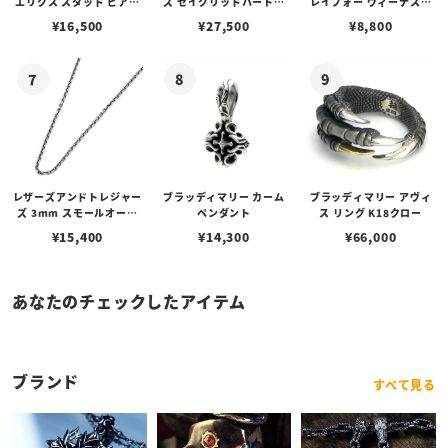
エリクス スタッド ピアス
ズ セイクリッドハートピ
レイフォー ヴィーナスチ
w/ガーネット
アス /ガーネット
ェーン / VENUS
¥
16,500
¥
27,500
¥
8,800
レザーズアンドトレジャー
ブラッディマリー カーム
ブラッディマリー アヴィ
ズ 3mm スモールオーバ
ペンダント
ス リング K18クロー
ルビーンズチェーン w/ロ
¥
15,400
¥
14,300
¥
66,000
ブスタークラスプ＆LTロ
ゴプレート
あなたのチェックしたアイテム
ブランド
すべて見る