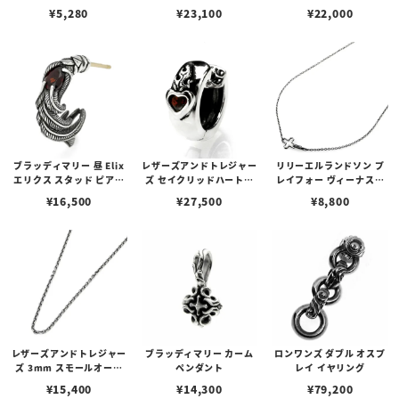
プピアス
アフローライト
¥
5,280
¥
23,100
¥
22,000
ブラッディマリー 昼 Elix
レザーズアンドトレジャー
リリーエルランドソン プ
エリクス スタッド ピアス
ズ セイクリッドハートピ
レイフォー ヴィーナスチ
w/ガーネット
アス /ガーネット
ェーン / VENUS
¥
16,500
¥
27,500
¥
8,800
レザーズアンドトレジャー
ブラッディマリー カーム
ロンワンズ ダブル オスプ
ズ 3mm スモールオーバ
ペンダント
レイ イヤリング
ルビーンズチェーン w/ロ
¥
15,400
¥
14,300
¥
79,200
ブスタークラスプ＆LTロ